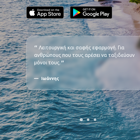
γής.
Λειτουργική και σαφής εφαρμογή. Για
αι
ανθρώπους που τους αρέσει να ταξιδεύουν
όλο σου
μόνοι τους.
κίνητο,
Ιωάννης