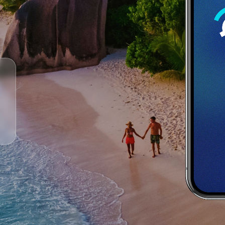
"Πολύ βολική εφαρμογή. Θαυμάσια για να
ψάξεις για προσφορές για κοντινά ή μακρινά
ταξίδια."
Ορέστης