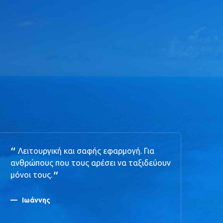
Λειτουργική και σαφής εφαρμογή. Για
"
ανθρώπους που τους αρέσει να ταξιδεύουν
ψά
μόνοι τους.
μακ
Ιωάννης