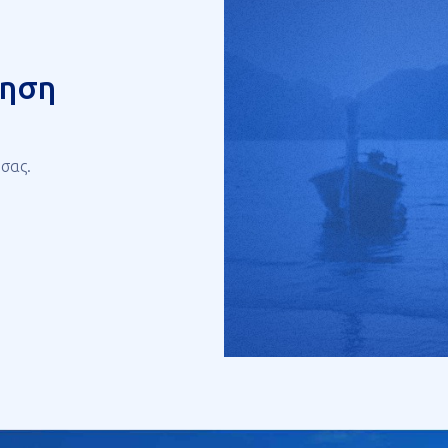
γηση
 σας.